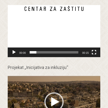
Прегледач
видео
записа
00:00
00:15
Projekat „Inicijativa za inkluziju“
Прегледач
видео
записа