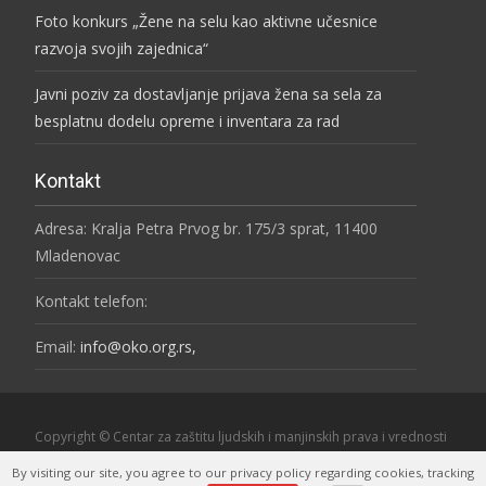
Foto konkurs „Žene na selu kao aktivne učesnice
razvoja svojih zajednica“
Javni poziv za dostavljanje prijava žena sa sela za
besplatnu dodelu opreme i inventara za rad
Kontakt
Adresa: Kralja Petra Prvog br. 175/3 sprat, 11400
Mladenovac
Kontakt telefon:
Email:
info@oko.org.rs,
Copyright © Centar za zaštitu ljudskih i manjinskih prava i vrednosti
"OKO"
By visiting our site, you agree to our privacy policy regarding cookies, tracking