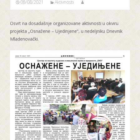
08/08/2021
Aktivnosti
Osvrt na dosadašnje organizovane aktivnosti u okviru
projekta „Osnažene – Ujedinjene“, u nedeljniku Dnevnik
Mladenovački.