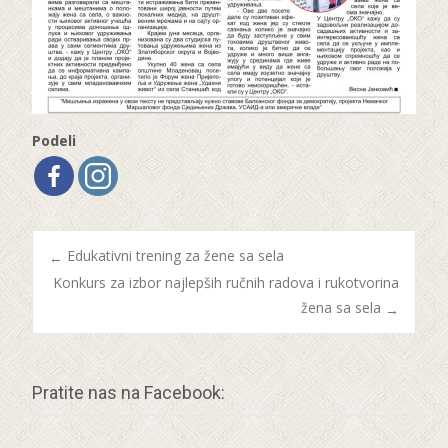
Podeli
Edukativni trening za žene sa sela
←
Konkurs za izbor najlepših ručnih radova i rukotvorina
Post navigation
žena sa sela
→
Pratite nas na Facebook: