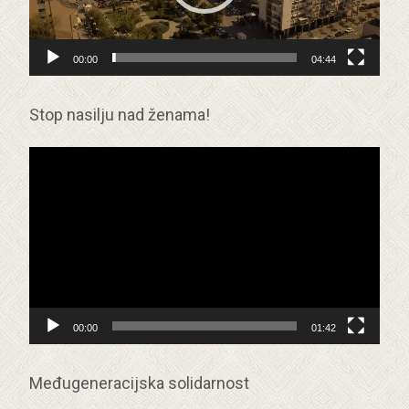
00:00
04:44
Stop nasilju nad ženama!
Прегледач
видео
записа
00:00
01:42
Međugeneracijska solidarnost