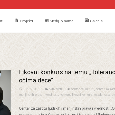
ti
Projekti
Mediji o nama
Galerija
Likovni konkurs na temu „Toleranc
očima dece“
19/05/2018
Aktivnosti
centar za kulturu
,
centar-za-zast
manjinskih-prava-i-vrednosti
,
konkurs
,
likovni konkurs
,
mladenovac
,
ok
Centar za zaštitu ljudskih i manjinskih prava i vrednosti „
organizovao je u Centru za kulturu i turizam u Mladenovc