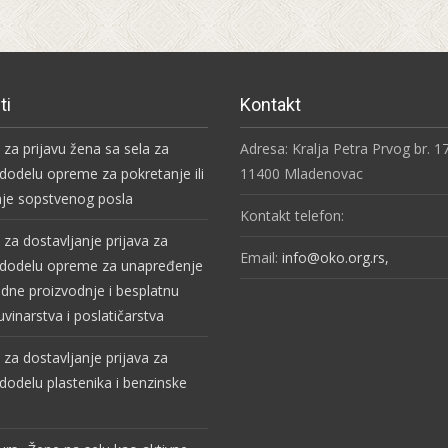
ti
Kontakt
v za prijavu žena sa sela za
Adresa: Kralja Petra Prvog br. 1
dodelu opreme za pokretanje ili
11400 Mladenovac
je sopstvenog posla
Kontakt telefon:
v za dostavljanje prijava za
Email:
info@oko.org.rs,
 dodelu opreme za unapređenje
edne proizvodnje i besplatnu
uvinarstva i poslatičarstva
v za dostavljanje prijava za
dodelu plastenika i benzinske