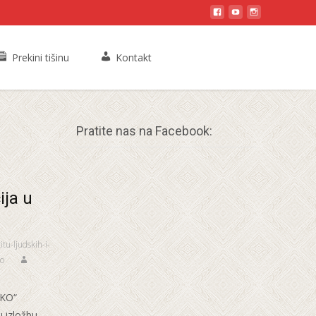
Prekini tišinu
Kontakt
Pratite nas na Facebook:
ija u
itu-ljudskih-i-
o
OKO“
u izložbu