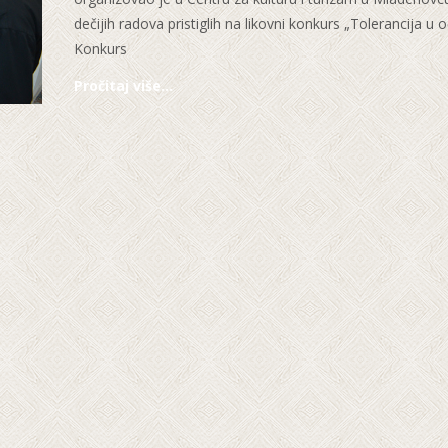
dečijih radova pristiglih na likovni konkurs „Tolerancija u 
Konkurs
Pročitaj više…