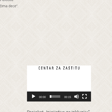
očima dece“.
Прегледач
видео
записа
00:00
00:15