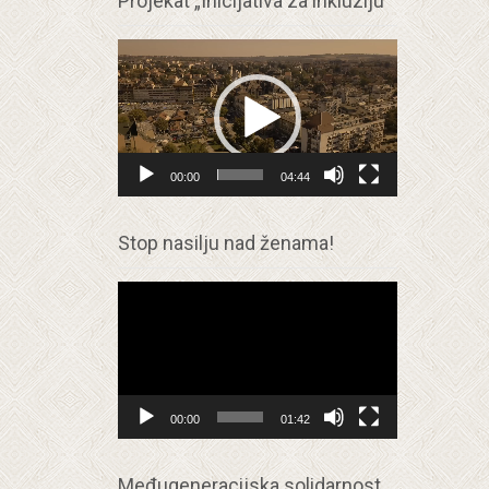
Projekat „Inicijativa za inkluziju“
Прегледач
видео
записа
00:00
04:44
Stop nasilju nad ženama!
Прегледач
видео
записа
00:00
01:42
Međugeneracijska solidarnost