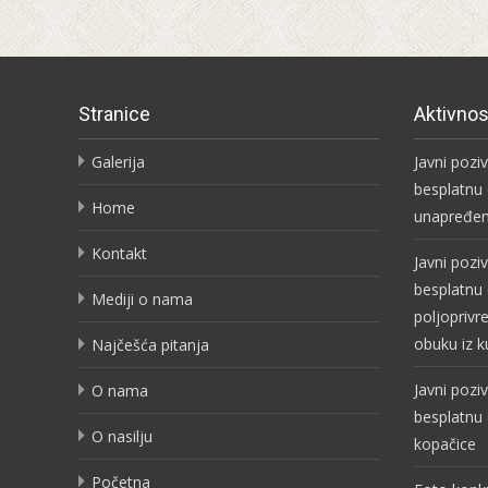
Stranice
Aktivnos
Galerija
Javni pozi
besplatnu 
Home
unapređen
Kontakt
Javni pozi
besplatnu
Mediji o nama
poljoprivr
obuku iz k
Najčešća pitanja
Javni pozi
O nama
besplatnu 
O nasilju
kopačice
Početna