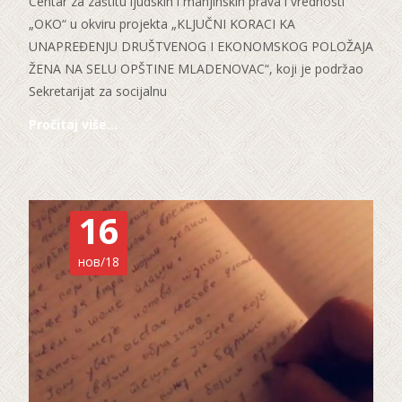
Centar za zaštitu ljudskih i manjinskih prava i vrednosti
„OKO“ u okviru projekta „KLJUČNI KORACI KA
UNAPREĐENJU DRUŠTVENOG I EKONOMSKOG POLOŽAJA
ŽENA NA SELU OPŠTINE MLADENOVAC“, koji je podržao
Sekretarijat za socijalnu
Pročitaj više…
16
нов/18