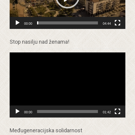
00:00
04:44
Stop nasilju nad ženama!
Прегледач
видео
записа
00:00
01:42
Međugeneracijska solidarnost