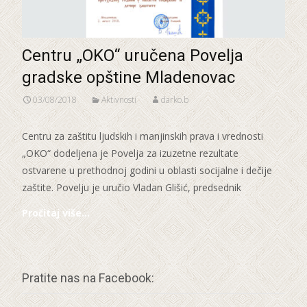
Centru „OKO“ uručena Povelja
gradske opštine Mladenovac
03/08/2018
Aktivnosti
darko.b
Centru za zaštitu ljudskih i manjinskih prava i vrednosti
„OKO“ dodeljena je Povelja za izuzetne rezultate
ostvarene u prethodnoj godini u oblasti socijalne i dečije
zaštite. Povelju je uručio Vladan Glišić, predsednik
Pročitaj više…
Pratite nas na Facebook: