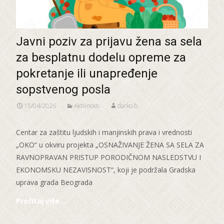
Javni poziv za prijavu žena sa sela
za besplatnu dodelu opreme za
pokretanje ili unapređenje
sopstvenog posla
15/04/2026
Aktivnosti
darko.b
Centar za zaštitu ljudskih i manjinskih prava i vrednosti
„OKO“ u okviru projekta „OSNAŽIVANJE ŽENA SA SELA ZA
RAVNOPRAVAN PRISTUP PORODIČNOM NASLEDSTVU I
EKONOMSKU NEZAVISNOST“, koji je podržala Gradska
uprava grada Beograda
Pročitaj više…