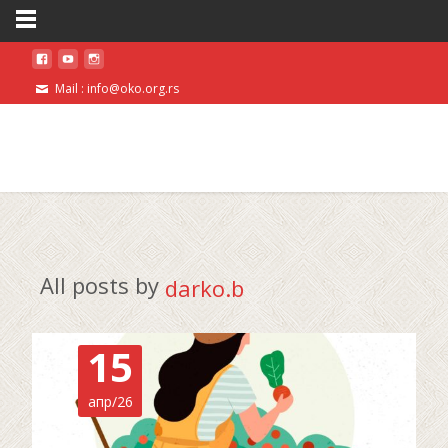
Mail : info@oko.org.rs
All posts by
darko.b
15
апр/26