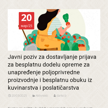
20
мар/25
Javni poziv za dostavljanje prijava
za besplatnu dodelu opreme za
unapređenje poljoprivredne
proizvodnje i besplatnu obuku iz
kuvinarstva i poslatičarstva
20/03/2025
Aktivnosti
darko.b