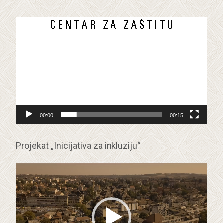
Прегледач
видео
записа
00:00
00:15
Projekat „Inicijativa za inkluziju“
Прегледач
видео
записа