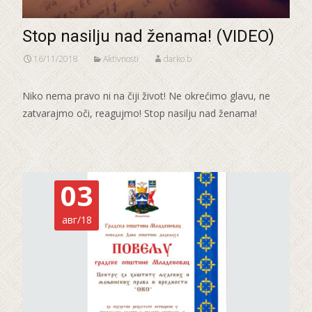
Stop nasilju nad ženama! (VIDEO)
16/11/2018
Aktivnosti
darko.b
Niko nema pravo ni na čiji život! Ne okrećimo glavu, ne
zatvarajmo oči, reagujmo! Stop nasilju nad ženama!
03
авг/18