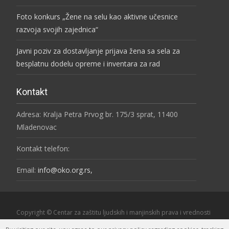
Foto konkurs „Žene na selu kao aktivne učesnice
razvoja svojih zajednica“
Javni poziv za dostavljanje prijava žena sa sela za
besplatnu dodelu opreme i inventara za rad
Kontakt
Adresa: Kralja Petra Prvog br. 175/3 sprat, 11400
Mladenovac
Kontakt telefon:
Email:
info@oko.org.rs,
Copyright © Centar za zaštitu ljudskih i manjinskih prava i vrednosti
"OKO"